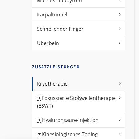
Morbus Dupuytren
Karpaltunnel
Schnellender Finger
Überbein
ZUSATZLEISTUNGEN
Kryotherapie
Fokussierte Stoßwellentherapie
(ESWT)
Hyaluronsäure-Injektion
Kinesiologisches Taping