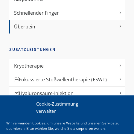
Schnellender Finger
Überbein
ZUSATZLEISTUNGEN
Kryotherapie
Fokussierte Stoßwellentherapie (ESWT)
Hyaluronsäure-Injektion
Cookie-Zustimmung
Kinesiologisches Taping
verwalten
Akupunktur
Wir verwenden Cookies, um unsere Website und unseren Service zu
optimieren. Bitte wählen Sie, welche Sie akzeptieren wollen.